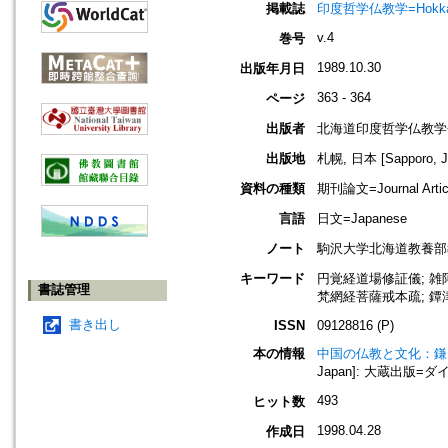
掲載誌
印度哲学仏教学=Hokkaido jo
v.4
巻号
1989.10.30
出版年月日
363 - 364
ページ
出版者
北海道印度哲学仏教学
出版地
札幌, 日本 [Sapporo, J
資料の種類
期刊論文=Journal Artic
言語
日文=Japanese
ノート
駒沢大学北海道教養部
キーワード
円覚経道場修証儀; 雑阿
書誌管理
梵網経菩薩戒本疏; 鐔津文
書き出し
ISSN
09128816 (P)
本の情報
中国の仏教と文化：鎌
Japan]: 大蔵出版=ダイゾ
493
ヒット数
1998.04.28
作成日