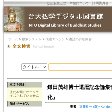
サイトマップ
．
本館について
．
諮問委員会
．
．
ホーム
>
検索システム
>
検索エンジン
>
書誌の詳細内容
本文を読む
鎌田茂雄博士還暦記念論集
まだ本館にオーソラ
イズされていません
化』
加えサービス
著者
近藤良一 (著)=Kondo, Ry