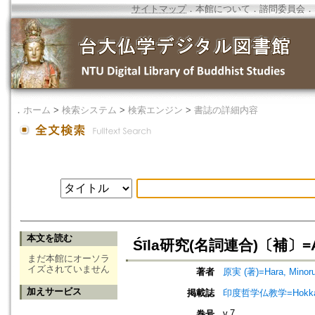
サイトマップ
．
本館について
．
諮問委員会
．
．
ホーム
>
検索システム
>
検索エンジン
>
書誌の詳細内容
本文を読む
Śīla研究(名詞連合)〔補〕=A Note
まだ本館にオーソラ
イズされていません
著者
原実 (著)=Hara, Minoru 
加えサービス
掲載誌
印度哲学仏教学=Hokkaido jo
v.7
巻号