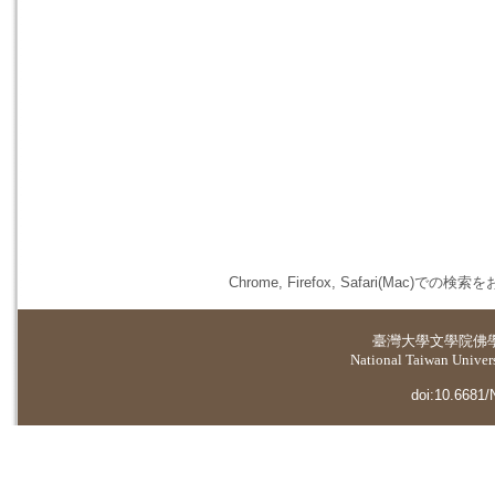
Chrome, Firefox, Safari(
臺灣大學
文學院佛
National Taiwan Universi
doi:10.6681