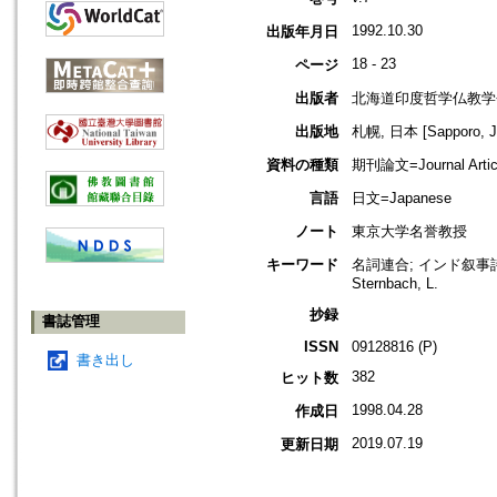
1992.10.30
出版年月日
18 - 23
ページ
出版者
北海道印度哲学仏教学
出版地
札幌, 日本 [Sapporo, J
資料の種類
期刊論文=Journal Artic
言語
日文=Japanese
ノート
東京大学名誉教授
キーワード
名詞連合; インド叙事詩; Mahāb
Sternbach, L.
抄録
書誌管理
ISSN
09128816 (P)
書き出し
382
ヒット数
1998.04.28
作成日
2019.07.19
更新日期