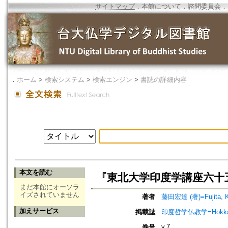
サイトマップ
．
本館について
．
諮問委員会
．
．
ホーム
>
検索システム
>
検索エンジン
>
書誌の詳細内容
本文を読む
『東北大学印度学講座六十
まだ本館にオーソラ
イズされていません
著者
藤田宏達 (著)=Fujita, Ko
加えサービス
掲載誌
印度哲学仏教学=Hokkaido jo
v.7
巻号