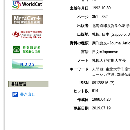
1992.10.30
出版年月日
351 - 352
ページ
出版者
北海道印度哲学仏教学
出版地
札幌, 日本 [Sapporo, J
資料の種類
期刊論文=Journal Artic
言語
日文=Japanese
ノート
札幌大谷短期大学長
キーワード
人間観; 東北大学印度学
ェーシカ学派; 部派仏
ISSN
09128816 (P)
書誌管理
614
ヒット数
書き出し
1998.04.28
作成日
2019.07.19
更新日期