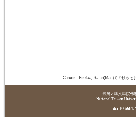
Chrome, Firefox, Safari(
臺灣大學
文學院佛
National Taiwan Universi
doi:10.6681