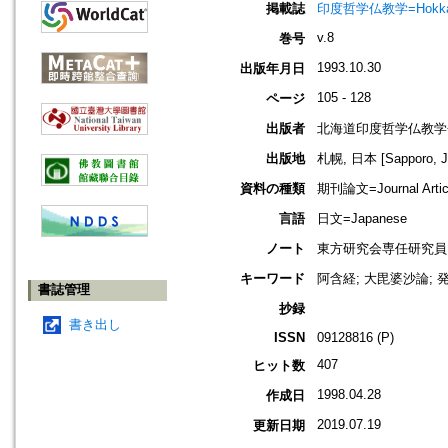
掲載誌
印度哲学仏教学=Hokkaido jo
v.8
巻号
1993.10.30
出版年月日
105 - 128
ページ
出版者
北海道印度哲学仏教学
出版地
札幌, 日本 [Sapporo, J
資料の種類
期刊論文=Journal Artic
言語
日文=Japanese
ノート
東方研究会専任研究員
キーワード
阿含経; 大毘婆沙論; 発
書誌管理
抄録
書き出し
ISSN
09128816 (P)
407
ヒット数
1998.04.28
作成日
2019.07.19
更新日期