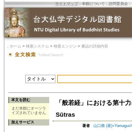
サイトマップ
．
本館について
．
諮問委員会
．
．
ホーム
>
検索システム
>
検索エンジン
>
書誌の詳細内容
本文を読む
「般若経」における第十力について=On
まだ本館にオーソラ
イズされていません
Sūtras
加えサービス
著者
山口務 (著)=Yamaguchi,