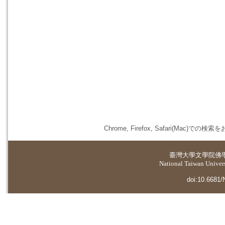
Chrome, Firefox, Safari(
臺灣大學
文學院佛
National Taiwan Universi
doi:10.6681