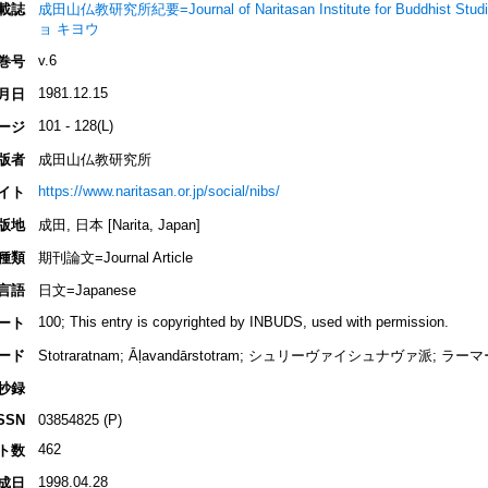
載誌
成田山仏教研究所紀要=Journal of Naritasan Institute for Buddh
ョ キヨウ
v.6
巻号
1981.12.15
月日
101 - 128(L)
ージ
版者
成田山仏教研究所
https://www.naritasan.or.jp/social/nibs/
イト
版地
成田, 日本 [Narita, Japan]
種類
期刊論文=Journal Article
言語
日文=Japanese
100; This entry is copyrighted by INBUDS, used with permission.
ート
ード
Stotraratnam; Āḷavandārstotram; シュリーヴァイシュナヴァ派;
抄録
SSN
03854825 (P)
462
ト数
1998.04.28
成日