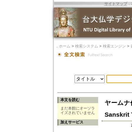
サイトマップ
．
．
ホーム
>
検索システム
>
検索エンジン
>
本文を読む
ヤームナ作《
まだ本館にオーソラ
イズされていません
Sanskrit
加えサービス