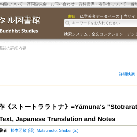
本館について
．
諮問委員会
．
お問い合わせ
．
資料提供
．
著作権について
．
当
｜
書目
｜
仏学著者データベース
｜
当サイ
検索システム
全文コレクション
デジ
．
．
書誌の詳細内容
詳細検索
ストートララトナ》=Yāmuna's ”Stotraratnam”
 Text, Japanese Translation and Notes
著者
松本照敬 (譯)=Matsumoto, Shokei (tr.)