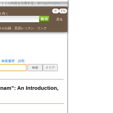
サイトの内容を引用する
．
ホームページへ
中
EN
ト内
｜
戻る
タル仏経
言語レッスン
リンク
．
．
．
検索履歴
．
説明
: An Introduction,