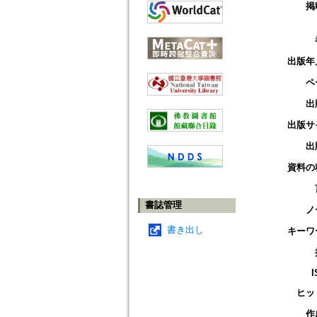
掲
出版年
ペ
出
出版サ
出
資料の
書誌管理
ノ
書き出し
キーワ
I
ヒッ
作