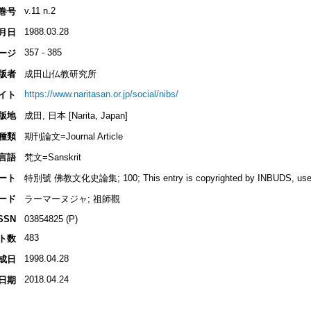
v.11 n.2
巻号
1988.03.28
月日
357 - 385
ージ
版者
成田山仏教研究所
https://www.naritasan.or.jp/social/nibs/
イト
版地
成田, 日本 [Narita, Japan]
種類
期刊論文=Journal Article
言語
梵文=Sanskrit
ート
特別號 佛教文化史論集; 100; This entry is copyrighted by INBUDS, used 
ード
ラーマーヌジャ; 祖師觀
SSN
03854825 (P)
483
ト数
1998.04.28
成日
2018.04.24
日期