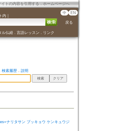
サイトの内容を引用する
．
ホームページへ
中
EN
ト内
｜
戻る
タル仏経
言語レッスン
リンク
．
．
．
検索履歴
．
説明
ist Studies=ナリタサン ブッキョウ ケンキュウジ