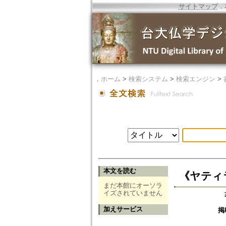
サイトマップ
．
．
ホーム
>
検索システム
>
検索エンジン
>
本文を読む
《ヤティ
まだ本館にオーソラ
イズされていません
加えサービス
掲