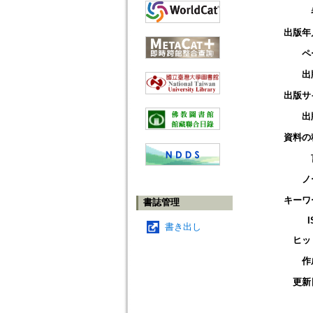
出版年
ペ
出
出版サ
出
資料の
ノ
キーワ
書誌管理
I
書き出し
ヒッ
作
更新