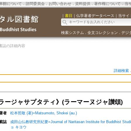
本館について
．
諮問委員会
．
お問い合わせ
．
資料提供
．
著作権について
．
当
｜
書目
｜
仏学著者データベース
｜
当サイ
検索システム
全文コレクション
デジ
．
．
書誌の詳細内容
詳細検索
ラージャサプタティ》(ラーマーヌジャ讃頌)
著者
松本照敬 (著)=Matsumoto, Shokei (au.)
載誌
成田山仏教研究所紀要=Journal of Naritasan Institute for Buddh
ョ キヨウ