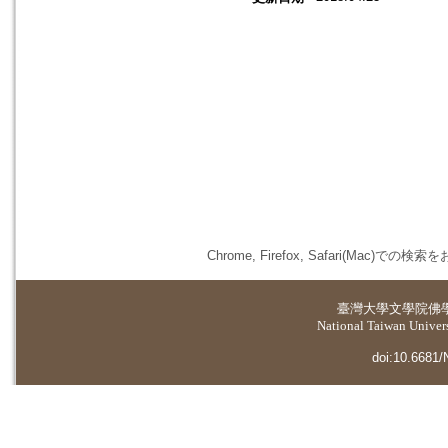
Chrome, Firefox, Safari(
臺灣大學
文學院佛
National Taiwan Universi
doi:10.6681