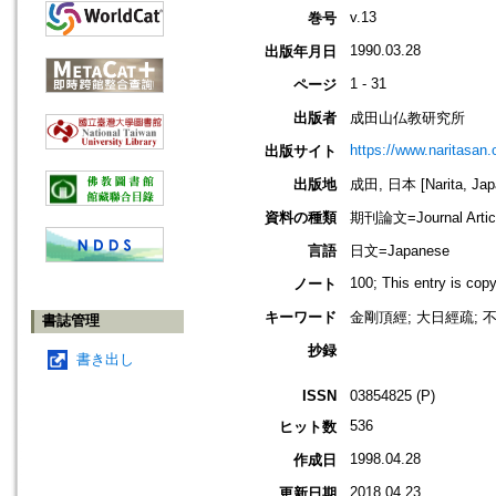
v.13
巻号
1990.03.28
出版年月日
1 - 31
ページ
出版者
成田山仏教研究所
https://www.naritasan.o
出版サイト
出版地
成田, 日本 [Narita, Jap
資料の種類
期刊論文=Journal Artic
言語
日文=Japanese
100; This entry is cop
ノート
キーワード
金剛頂經; 大日經疏;
書誌管理
抄録
書き出し
ISSN
03854825 (P)
536
ヒット数
1998.04.28
作成日
2018.04.23
更新日期