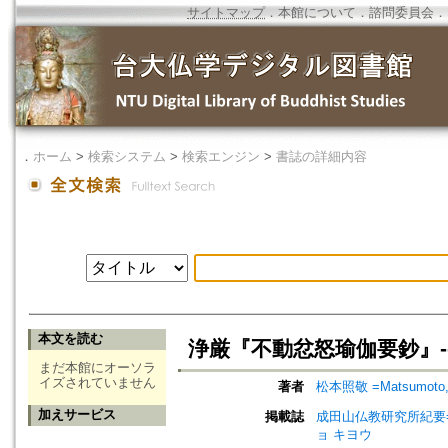
サイトマップ
．
本館について
．
諮問委員会
．
．
ホーム
>
検索システム
>
検索エンジン
>
書誌の詳細内容
本文を読む
浄厳『不動忿怒瑜伽要鈔』--
まだ本館にオーソラ
イズされていません
著者
松本照敬 =Matsumoto, 
加えサービス
掲載誌
成田山仏教研究所紀要=Journ
ョ キヨウ