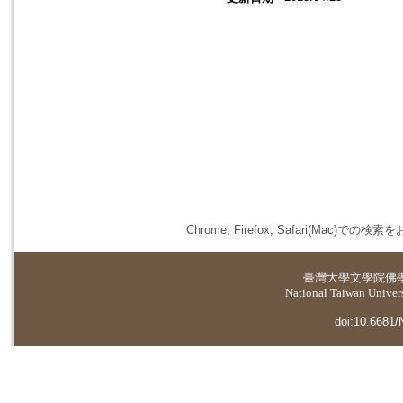
Chrome, Firefox, Safari(
臺灣大學
文學院佛
National Taiwan Universi
doi:10.6681