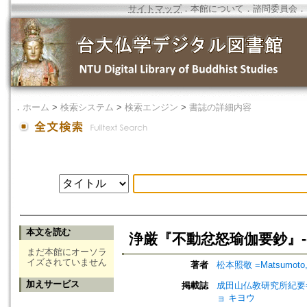
サイトマップ
．
本館について
．
諮問委員会
．
．
ホーム
>
検索システム
>
検索エンジン
>
書誌の詳細内容
本文を読む
浄厳『不動忿怒瑜伽要鈔』--
まだ本館にオーソラ
イズされていません
著者
松本照敬 =Matsumoto, 
加えサービス
掲載誌
成田山仏教研究所紀要=Journ
ョ キヨウ