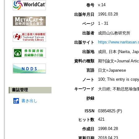
v.14
巻号
1991.03.28
出版年月日
1 - 31
ページ
出版者
成田山仏教研究所
https://www.naritasan.o
出版サイト
出版地
成田, 日本 [Narita, Jap
資料の種類
期刊論文=Journal Artic
言語
日文=Japanese
100; This entry is cop
ノート
キーワード
大日經; 不動忿怒瑜伽要
書誌管理
抄録
書き出し
ISSN
03854825 (P)
421
ヒット数
1998.04.28
作成日
2018.04.23
更新日期