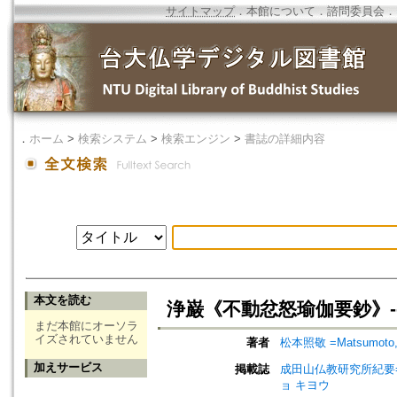
サイトマップ
．
本館について
．
諮問委員会
．
．
ホーム
>
検索システム
>
検索エンジン
>
書誌の詳細内容
本文を読む
浄巌《不動忿怒瑜伽要鈔》--
まだ本館にオーソラ
イズされていません
著者
松本照敬 =Matsumoto, 
加えサービス
掲載誌
成田山仏教研究所紀要=Journ
ョ キヨウ