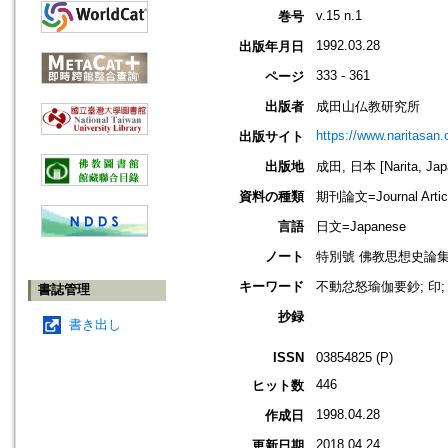
v.15 n.1
巻号
1992.03.28
出版年月日
333 - 361
ページ
出版者
成田山仏教研究所
https://www.naritasan.o
出版サイト
出版地
成田, 日本 [Narita, Jap
資料の種類
期刊論文=Journal Artic
言語
日文=Japanese
ノート
特別號 佛教思想史論集; 100; T
キーワード
不動忿怒瑜伽要鈔; 印;
書誌管理
抄録
書き出し
ISSN
03854825 (P)
446
ヒット数
1998.04.28
作成日
2018.04.24
更新日期