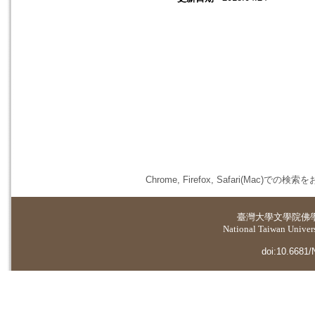
Chrome, Firefox, Safari(
臺灣大學
文學院佛
National Taiwan Universi
doi:10.6681