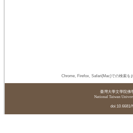
Chrome, Firefox, Safari(
臺灣大學
文學院佛
National Taiwan Universi
doi:10.6681