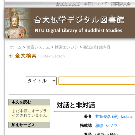
サイトマップ
．
本館について
．
諮問委員会
．
．
ホーム
>
検索システム
>
検索エンジン
>
書誌の詳細内容
本文を読む
対話と非対話
まだ本館にオーソラ
イズされていません
著者
井筒俊彦 (著)=Izutsu, To
加えサービス
掲載誌
思想=シソウ
巻号
(總號=n.655)