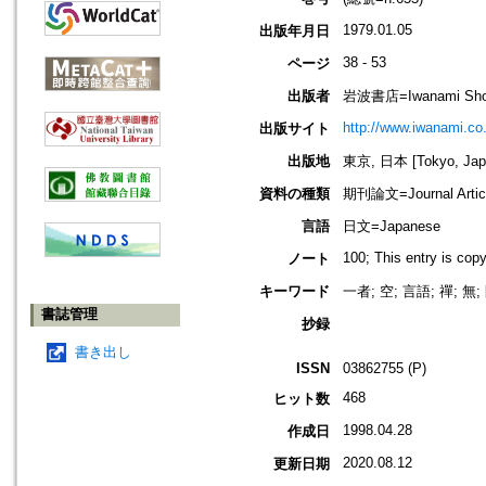
1979.01.05
出版年月日
38 - 53
ページ
出版者
岩波書店=Iwanami Sho
http://www.iwanami.co.
出版サイト
出版地
東京, 日本 [Tokyo, Jap
資料の種類
期刊論文=Journal Artic
言語
日文=Japanese
100; This entry is cop
ノート
キーワード
一者; 空; 言語; 禪; 無; 
書誌管理
抄録
書き出し
ISSN
03862755 (P)
468
ヒット数
1998.04.28
作成日
2020.08.12
更新日期