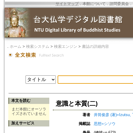
サイトマップ
．
本館について
．
諮問委員会
．
．
ホーム
>
検索システム
>
検索エンジン
>
書誌の詳細内容
本文を読む
意識と本質(二)
まだ本館にオーソラ
イズされていません
著者
井筒俊彦 (著)=Izutsu, To
加えサービス
掲載誌
思想=シソウ
巻号
(總號=n.673)