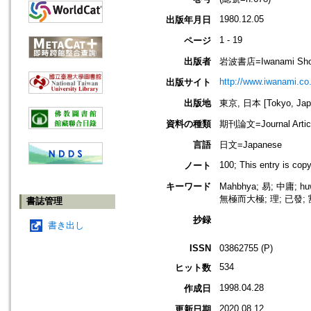
1980.12.05
出版年月日
1 - 19
ページ
出版者
岩波書店=Iwanami Sho
http://www.iwanami.co.
出版サイト
出版地
東京, 日本 [Tokyo, Jap
資料の種類
期刊論文=Journal Artic
言語
日文=Japanese
100; This entry is cop
ノート
キーワード
Mahbhya; 易; 中庸;
無極而大極; 理; 已發;
書誌管理
抄録
書き出し
ISSN
03862755 (P)
534
ヒット数
1998.04.28
作成日
2020.08.12
更新日期