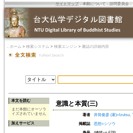
サイトマップ
．
本館について
．
諮問委員会
．
．
ホーム
>
検索システム
>
検索エンジン
>
書誌の詳細内容
本文を読む
意識と本質(三)
まだ本館にオーソラ
イズされていません
著者
井筒俊彦 (著)=Izutsu, To
加えサービス
掲載誌
思想=シソウ
巻号
(總號=n.678)