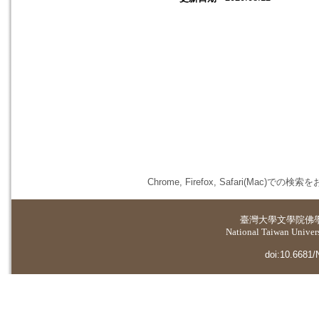
Chrome, Firefox, Safari(
臺灣大學
文學院佛
National Taiwan Universi
doi:10.6681