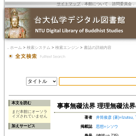
サイトマップ
．
本館について
．
諮問委員会
．
．
ホーム
>
検索システム
>
検索エンジン
>
書誌の詳細内容
本文を読む
事事無礙法界 理理無礙法界(
まだ本館にオーソラ
イズされていません
著者
井筒俊彦 (著)=Izutsu, To
加えサービス
掲載誌
思想=シソウ
巻号
(總號=n.735)