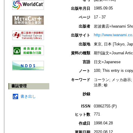
1985.09.05
出版年月日
17 - 37
ページ
出版者
岩波書店=Iwanami Sho
http://www.iwanami.co.
出版サイト
出版地
東京, 日本 [Tokyo, Jap
資料の種類
期刊論文=Journal Artic
言語
日文=Japanese
100; This entry is cop
ノート
キーワード
コーラン; メッカ啟示; 叡
法界; 畛
書誌管理
抄録
書き出し
ISSN
03862755 (P)
771
ヒット数
1998.04.28
作成日
2020.08.12
更新日期