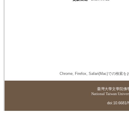
Chrome, Firefox, Safari(
臺灣大學
文學院佛
National Taiwan Universi
doi:10.6681