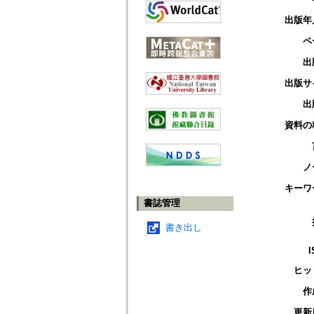
出版年
ペ
出
出版サ
出
資料の
ノ
キーワ
書誌管理
書き出し
I
ヒッ
作
更新