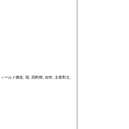
フィールド構造; 我; 四料簡; 自性; 主客對立;