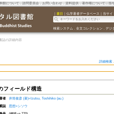
本館について
．
諮問委員会
．
お問い合わせ
．
資料提供
．
著作権について
．
当
｜
書目
｜
仏学著者データベース
｜
当サイ
検索システム
全文コレクション
デジ
．
．
書誌の詳細内容
詳細検索
のフィールド構造
著者
井筒俊彦 (著)=Izutsu, Toshihiko (au.)
載誌
思想=シソウ
巻号
(總號=n.770)