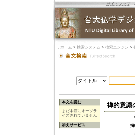
サイトマップ
．
．
ホーム
>
検索システム
>
検索エンジン
>
本文を読む
禅的意識
まだ本館にオーソラ
イズされていません
加えサービス
掲