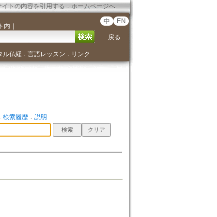
サイトの内容を引用する
．
ホームページへ
中
EN
ト内
｜
戻る
タル仏経
言語レッスン
リンク
．
．
．
検索履歴
．
説明