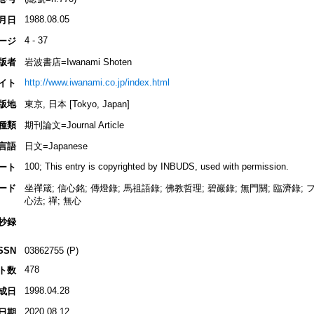
1988.08.05
月日
4 - 37
ージ
版者
岩波書店=Iwanami Shoten
http://www.iwanami.co.jp/index.html
イト
版地
東京, 日本 [Tokyo, Japan]
種類
期刊論文=Journal Article
言語
日文=Japanese
100; This entry is copyrighted by INBUDS, used with permission.
ート
ード
坐禪箴; 信心銘; 傳燈錄; 馬祖語錄; 佛教哲理; 碧巖錄; 無門關; 臨濟錄; 
心法; 禪; 無心
抄録
SSN
03862755 (P)
478
ト数
1998.04.28
成日
2020.08.12
日期