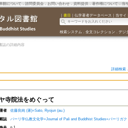
本館について
．
諮問委員会
．
お問い合わせ
．
資料提供
．
著作権について
．
当
｜
書目
｜
仏学著者データベース
｜
当サイ
検索システム
全文コレクション
デジ
．
．
書誌の詳細内容
詳細検索
ヤ寺院法をめぐって
著者
佐藤良純 (著)=Sato, Ryojun (au.)
載誌
パーリ学仏教文化学=Journal of Pali and Buddhist Studies=パ
n.1
巻号