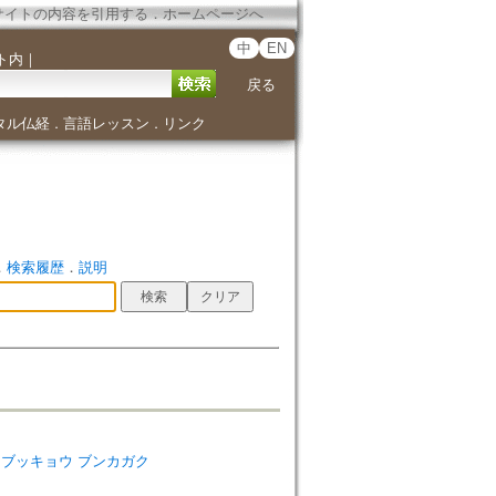
サイトの内容を引用する
．
ホームページへ
中
EN
ト内
｜
戻る
タル仏経
言語レッスン
リンク
．
．
．
検索履歴
．
説明
ーリガク ブッキョウ ブンカガク