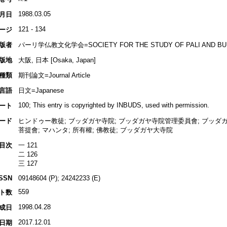
1988.03.05
月日
121 - 134
ージ
版者
パーリ学仏教文化学会=SOCIETY FOR THE STUDY OF PALI AND BUD
版地
大阪, 日本 [Osaka, Japan]
種類
期刊論文=Journal Article
言語
日文=Japanese
100; This entry is copyrighted by INBUDS, used with permission.
ート
ード
ヒンドゥー教徒; ブッダガヤ寺院; ブッダガヤ寺院管理委員會; ブッダガ
菩提會; マハンタ; 所有權; 佛教徒; ブッダガヤ大寺院
目次
一 121
二 126
三 127
ISSN
09148604 (P); 24242233 (E)
559
ト数
1998.04.28
成日
2017.12.01
日期