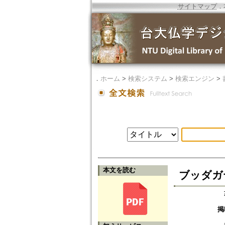
サイトマップ
．
．
ホーム
>
検索システム
>
検索エンジン
>
本文を読む
ブッダガ
掲