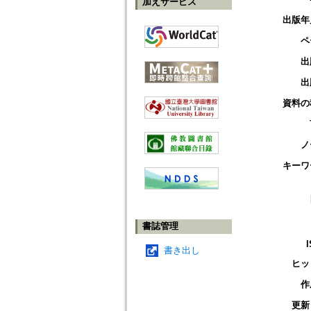
加えサービス
出版年
ペ
出
出
資料の
ノ
キーワ
書誌管理
書き出し
ヒッ
作
更新