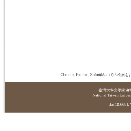
Chrome, Firefox, Safari(
臺灣大學
文學院佛
National Taiwan Universi
doi:10.6681