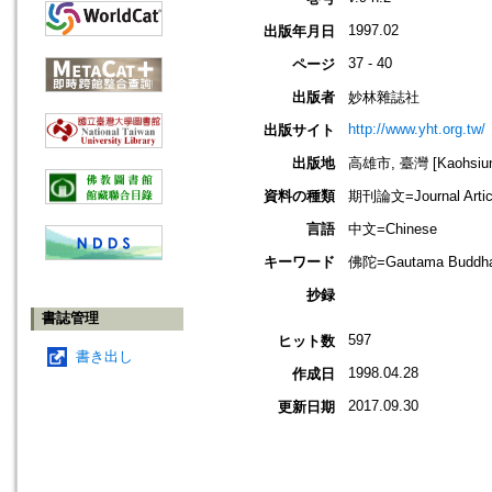
1997.02
出版年月日
37 - 40
ページ
出版者
妙林雜誌社
http://www.yht.org.tw/
出版サイト
出版地
高雄市, 臺灣 [Kaohsiung
資料の種類
期刊論文=Journal Artic
言語
中文=Chinese
キーワード
佛陀=Gautama Buddh
抄録
書誌管理
597
ヒット数
書き出し
1998.04.28
作成日
2017.09.30
更新日期