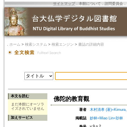
サイトマップ
．
本館について
．
諮問委員会
．
．
ホーム
>
検索システム
>
検索エンジン
>
書誌の詳細内容
本文を読む
佛陀的教育觀
まだ本館にオーソラ
イズされていません
著者
木村清孝 (著)=Kimura, K
加えサービス
掲載誌
妙林=Miao Lin=玅林
v.9 n.2
巻号