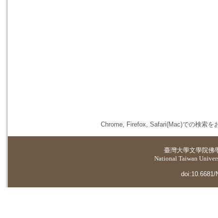
Chrome, Firefox, Safari(
臺灣大學
文學院佛
National Taiwan Universi
doi:10.6681