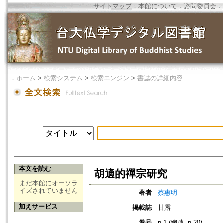
サイトマップ
．
本館について
．
諮問委員会
．
．
ホーム
>
検索システム
>
検索エンジン
>
書誌の詳細内容
本文を読む
胡適的禪宗研究
まだ本館にオーソラ
イズされていません
著者
蔡惠明
加えサービス
掲載誌
甘露
巻号
n.1 (總號=n.20)