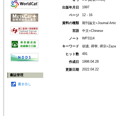
1997
出版年月日
12 - 16
ページ
資料の種類
期刊論文=Journal Artic
言語
中文=Chinese
WP3114
ノート
キーワード
胡適; 禪學; 禪宗=Zazen 
491
ヒット数
1998.04.28
作成日
2022.04.22
更新日期
書誌管理
書き出し