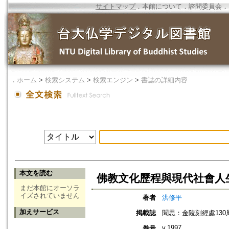
サイトマップ
．
本館について
．
諮問委員会
．
．
ホーム
>
検索システム
>
検索エンジン
>
書誌の詳細内容
本文を読む
佛教文化歷程與現代社會人
まだ本館にオーソラ
イズされていません
著者
洪修平
加えサービス
掲載誌
聞思：金陵刻經處13
v.1997
巻号