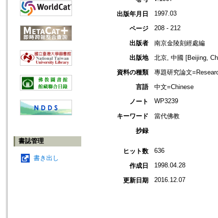
1997.03
出版年月日
208 - 212
ページ
出版者
南京金陵刻經處編
出版地
北京, 中國 [Beijing, Ch
資料の種類
專題研究論文=Research
言語
中文=Chinese
WP3239
ノート
キーワード
當代佛教
抄録
書誌管理
636
ヒット数
書き出し
1998.04.28
作成日
2016.12.07
更新日期