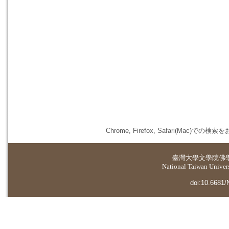
Chrome, Firefox, Safari(
臺灣大學
文學院佛
National Taiwan Universi
doi:10.6681