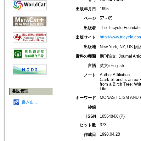
1995
出版年月日
57 - 65
ページ
The Tricycle Foundati
出版者
http://www.tricycle.co
出版サイト
出版地
New York, NY, US 
資料の種類
期刊論文=Journal Artic
言語
英文=English
Author Affiliation:
ノート
Clark Strand is an ex-
from a Birch Tree: Wr
Life.
書誌管理
MONASTICISM AND 
キーワード
書き出し
抄録
ISSN
1055484X (P)
373
ヒット数
1998.04.28
作成日