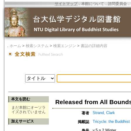
サイトマップ
．
本館について
．
諮問委員会
．
．
ホーム
>
検索システム
>
検索エンジン
>
書誌の詳細内容
本文を読む
Released from All Bound
まだ本館にオーソラ
イズされていません
Strand, Clark
著者
加えサービス
Tricycle: the Buddhist
掲載誌
v.5 n.2 Winter
巻号