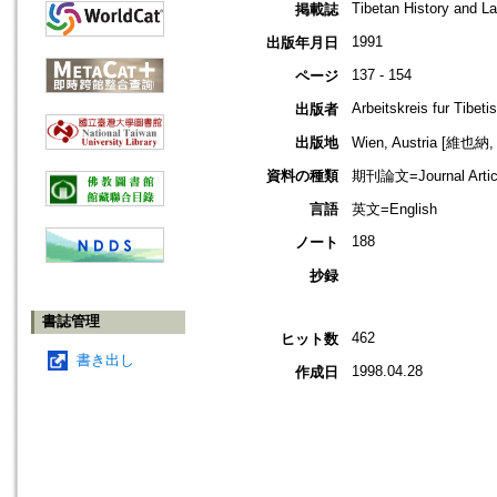
Tibetan History and L
掲載誌
1991
出版年月日
137 - 154
ページ
Arbeitskreis fur Tibet
出版者
出版地
Wien, Austria [維也
資料の種類
期刊論文=Journal Artic
言語
英文=English
188
ノート
抄録
書誌管理
462
ヒット数
書き出し
1998.04.28
作成日