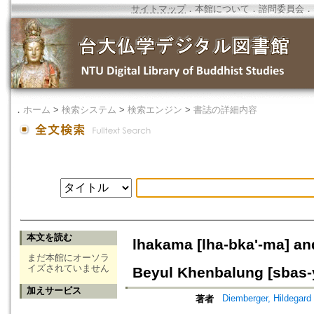
サイトマップ
．
本館について
．
諮問委員会
．
．
ホーム
>
検索システム
>
検索エンジン
>
書誌の詳細内容
本文を読む
lhakama [lha-bka'-ma] a
まだ本館にオーソラ
イズされていません
Beyul Khenbalung [sbas-
加えサービス
Diemberger, Hildegard
著者