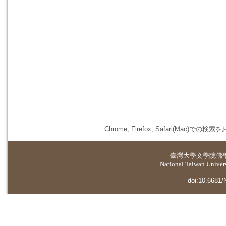
Chrome, Firefox, Safari(
臺灣大學
文學院佛
National Taiwan Universi
doi:10.6681