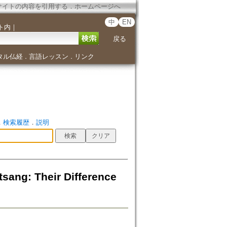
サイトの内容を引用する
．
ホームページへ
中
EN
ト内
｜
戻る
タル仏経
言語レッスン
リンク
．
．
．
検索履歴
．
説明
 Their Difference