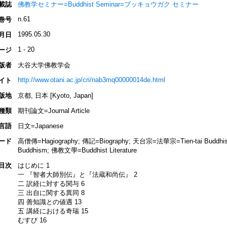
載誌
佛教学セミナー=Buddhist Seminar=ブッキョウガク セミナー
n.61
巻号
1995.05.30
月日
1 - 20
ージ
版者
大谷大学佛教学会
http://www.otani.ac.jp/cri/nab3mq00000014de.html
イト
版地
京都, 日本 [Kyoto, Japan]
種類
期刊論文=Journal Article
言語
日文=Japanese
ード
高僧傳=Hagiography; 傳記=Biography; 天台宗=法華宗=Tien-tai Buddh
Buddhism; 佛教文學=Buddhist Literature
目次
はじめに 1
一 『智者大師別伝』と『法蔵和尚伝』 2
二 訳経に対する関与 6
三 出自に関する異同 8
四 善知識との値遇 13
五 講経における奇瑞 15
むすび 16