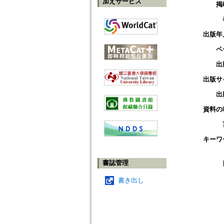
加えサービス
掲
出版年
ペ
出
出版サ
出
資料の
キーワ
書誌管理
書き出し