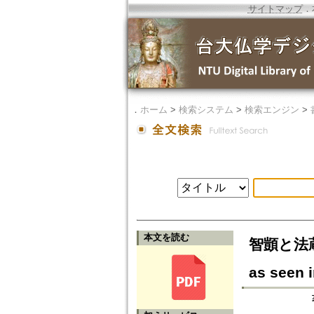
サイトマップ
．
．
ホーム
>
検索システム
>
検索エンジン
>
本文を読む
智顗と法蔵：
as seen i