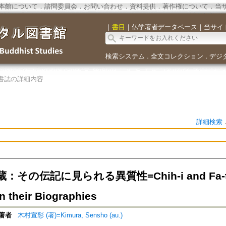
本館について
．
諮問委員会
．
お問い合わせ
．
資料提供
．
著作権について
．
当
｜
書目
｜
仏学著者データベース
｜
当サイ
検索システム
全文コレクション
デジ
．
．
書誌の詳細内容
詳細検索
その伝記に見られる異質性=Chih-i and Fa-tsang:
n their Biographies
著者
木村宣彰 (著)=Kimura, Sensho (au.)