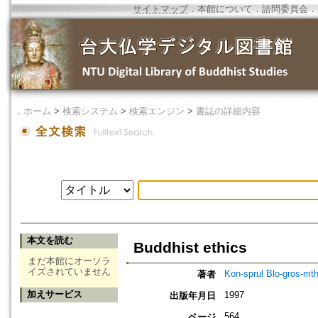
サイトマップ
．
本館について
．
諮問委員会
．
．
ホーム
>
検索システム
>
検索エンジン
>
書誌の詳細内容
本文を読む
Buddhist ethics
まだ本館にオーソラ
イズされていません
Kon-sprul Blo-gros-mt
著者
加えサービス
1997
出版年月日
564
ページ