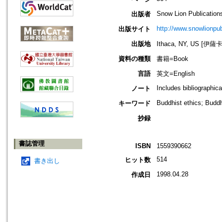
Snow Lion Publication
出版者
http://www.snowlionpu
出版サイト
出版地
Ithaca, NY, US [伊
資料の種類
書籍=Book
言語
英文=English
Includes bibliographic
ノート
Buddhist ethics; Buddh
キーワード
抄録
書誌管理
ISBN
1559390662
514
ヒット数
書き出し
1998.04.28
作成日