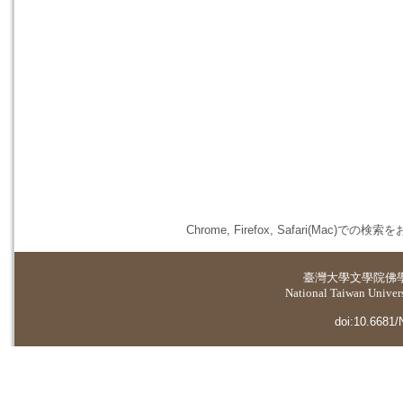
Chrome, Firefox, Safari(
臺灣大學
文學院佛
National Taiwan Universi
doi:10.6681