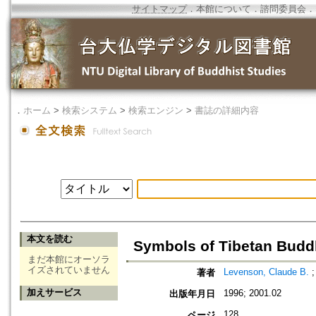
サイトマップ
．
本館について
．
諮問委員会
．
．
ホーム
>
検索システム
>
検索エンジン
>
書誌の詳細内容
本文を読む
Symbols of Tibetan Bud
まだ本館にオーソラ
イズされていません
Levenson, Claude B.
著者
加えサービス
1996; 2001.02
出版年月日
128
ページ