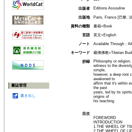
Editions Assouline
出版者
出版地
Paris, France [巴黎, 
資料の種類
書籍=Book
言語
英文=English
ノート
Available Through：Ali
キーワード
藏傳佛教=Tibetan Budd
Philosophy or religion
抄録
witness to the diversi
simple,
however, a deep root 
awakened to
affirm that it's withi
書誌管理
the past
years, led by its spir
書き出し
origins of
his teaching.
目次
FOREWORD
INTRODUCTION
1.THE WHEEL OF TI
2.THE WHEEL OF LI