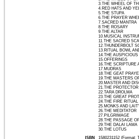
3.THE WHEEL OF T
4.RED HATS AND Y
5.THE STUPA
6.THE PRAYER WHE
7.SACRED MANTRA
8.THE ROSARY
9.THE ALTAR
10.MUSICAL INSTR
11.THE SACRED SC
12.THUNDERBOLT S
13.RITUAL BOWL A
14.THE AUSPICIOU
15.OFFERINGS
16.THE SCRIPTURE 
17.MUDRAS
18.THE GEAT PRAY
19.THE MASTERS 
20.MASTER AND DIS
21.THE PROTECTOR
22.TARA DROLMA
23.THE GREAT PRO
24.THE FIRE RITUAL
25.MONKS AND LAIT
26.THE MEDITATOR
27.PILGRIMAGE
28.THE PASSAGE O
29.THE DALAI LAMA
30.THE LOTUS
ISBN
1580231152 (Format: 