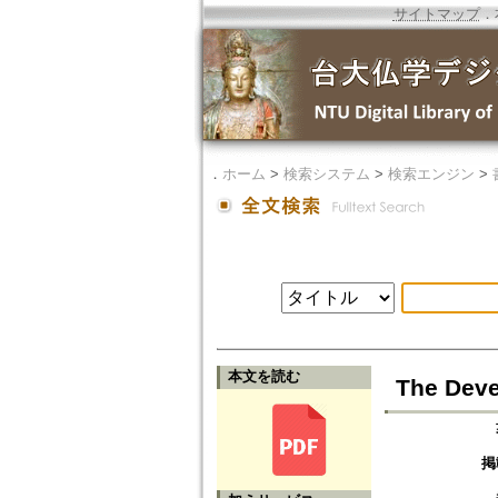
サイトマップ
．
．
ホーム
>
検索システム
>
検索エンジン
>
本文を読む
The Deve
掲