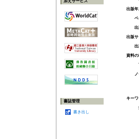
加えサービス
出版年
ペ
出
出版サ
出
資料の
ノ
キーワ
書誌管理
書き出し