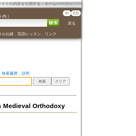
サイトの内容を引用する
．
ホームページへ
中
EN
ト内
｜
戻る
タル仏経
言語レッスン
リンク
．
．
．
検索履歴
．
説明
s Medieval Orthodoxy