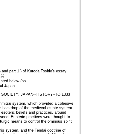
ion and part 1 ) of Kuroda Toshio's essay
展開
lated below (pp.
al Japan.
SOCIETY; JAPAN--HISTORY--TO 1333
enmitsu system, which provided a cohesive
t the backdrop of the medieval estate system
soteric beliefs and practices, around
esced. Esoteric practices were thought to
urgic means to control the ominous spirit
is system, and the Tendai doctrine of