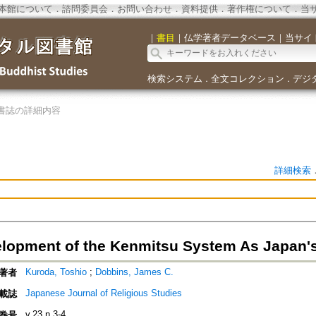
本館について
．
諮問委員会
．
お問い合わせ
．
資料提供
．
著作権について
．
当
｜
書目
｜
仏学著者データベース
｜
当サイ
検索システム
全文コレクション
デジ
．
．
書誌の詳細内容
詳細検索
lopment of the Kenmitsu System As Japan'
Kuroda, Toshio
;
Dobbins, James C.
著者
Japanese Journal of Religious Studies
載誌
v.23 n.3-4
巻号