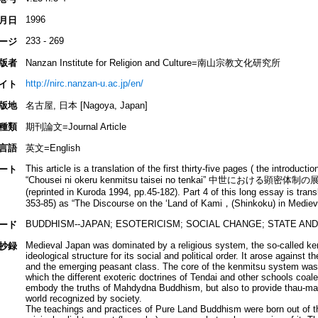
1996
月日
233 - 269
ージ
版者
Nanzan Institute for Religion and Culture=南山宗教文化研究所
http://nirc.nanzan-u.ac.jp/en/
イト
版地
名古屋, 日本 [Nagoya, Japan]
種類
期刊論文=Journal Article
言語
英文=English
This article is a translation of the first thirty-five pages ( the introduct
ート
“Chousei ni okeru kenmitsu taisei no tenkai” 中世における顕密体制の
(reprinted in Kuroda 1994, pp.45-182). Part 4 of this long essay is trans
353-85) as “The Discourse on the ‘Land of Kami，(Shinkoku) in Mediev
BUDDHISM--JAPAN; ESOTERICISM; SOCIAL CHANGE; STATE AND 
ード
Medieval Japan was dominated by a religious system, the so-called k
抄録
ideological structure for its social and political order. It arose agains
and the emerging peasant class. The core of the kenmitsu system was e
which the different exoteric doctrines of Tendai and other schools coal
embody the truths of Mahdydna Buddhism, but also to provide thau-mat
world recognized by society.
The teachings and practices of Pure Land Buddhism were born out of th