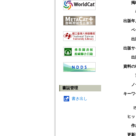
掲
出版年
ペ
出
出版サ
出
資料の
ノ
書誌管理
キーワ
書き出し
I
ヒッ
作
更新