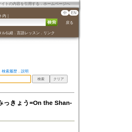
サイトの内容を引用する
．
ホームページへ
中
EN
ト内
｜
戻る
タル仏経
言語レッスン
リンク
．
．
．
検索履歴
．
説明
う=On the Shan-