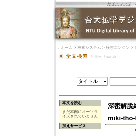
サイトマップ
．
．
ホーム
>
検索システム
>
検索エンジン
>
本文を読む
深密解脫經
まだ本館にオーソラ
イズされていません
miki-th
加えサービス