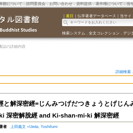
本館について
．
諮問委員会
．
お問い合わせ
．
資料提供
．
著作権について
．
当
｜
書目
｜
仏学著者データベース
｜
当サイ
検索システム
全文コレクション
デジ
．
．
書誌の詳細内容
詳細検索
と解深密經=じんみつげだつきょうとげじんみっきょ
o-ki 深密解脫經 and Ki-shan-mi-ki 解深密經
著者
上田義文 =Ueda, Yoshifumi