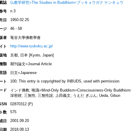
載誌
仏教学研究=The Studies in Buddhism=ブッキョウガク ケンキュウ
n.3
巻号
1950.02.25
月日
46 - 58
ージ
版者
竜谷大學佛教學會
http://www.ryukoku.ac.jp/
イト
版地
京都, 日本 [Kyoto, Japan]
種類
期刊論文=Journal Article
言語
日文=Japanese
100; This entry is copyrighted by INBUDS, used with permission.
ート
ード
インド佛教; 唯識=Mind-Only Buddism=Consciousness-Only Buddhis
深密經; 三無性; 三無性說; 上田義文; うえだ ぎぶん; Ueda, Gibun
SSN
02870312 (P)
575
ト数
2001.09.20
成日
2018.08.13
日期