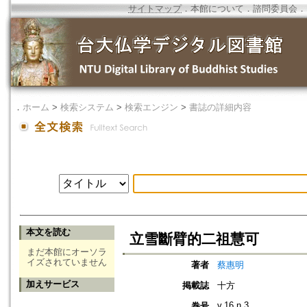
サイトマップ
．
本館について
．
諮問委員会
．
．
ホーム
>
検索システム
>
検索エンジン
>
書誌の詳細内容
本文を読む
立雪斷臂的二祖慧可
まだ本館にオーソラ
イズされていません
著者
蔡惠明
加えサービス
掲載誌
十方
v.16 n.3
巻号