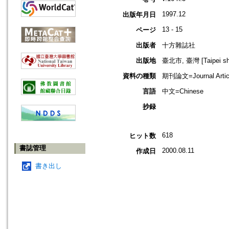
1997.12
出版年月日
13 - 15
ページ
出版者
十方雜誌社
出版地
臺北市, 臺灣 [Taipei shi
資料の種類
期刊論文=Journal Artic
言語
中文=Chinese
抄録
618
ヒット数
書誌管理
2000.08.11
作成日
書き出し