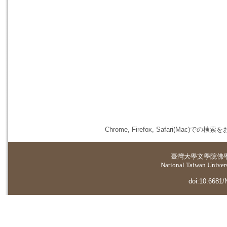
Chrome, Firefox, Safari(
臺灣大學
文學院佛
National Taiwan Universi
doi:10.6681