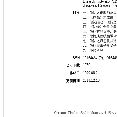
Liang dynasty (i.e. A.
disciples. Readers inte
目次
一、僧祐之佛學師承與經
二、《祐錄》之成書年代
三、僧祐論胡、漢語文與
四、《祐錄》全書之義例
五、僧祐有關文學之著述
六、僧祐談經唄倡導 4
七、僧祐之巧思及其建築
八、僧祐與蕭子良父子及
九、小結 414
ISSN
10164464 (P); 1016446
1076
ヒット数
1999.06.24
作成日
2019.12.18
更新日期
Chrome, Firefox, Safari(