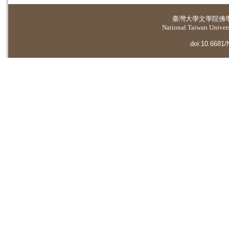
臺灣大學
文學院佛
National Taiwan Universi
doi:10.6681