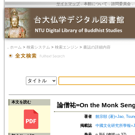
サイトマップ
．
本館について
．
諮問委員会
．
．
ホーム
>
検索システム
>
検索エンジン
>
書誌の詳細内容
本文を読む
論僧祐=On the Monk Sen
著者
饒宗頤 (著)=Jao, Tsung-
掲載誌
中國文化研究所學報=Journa
巻号
n.新6 (總號=n.37)