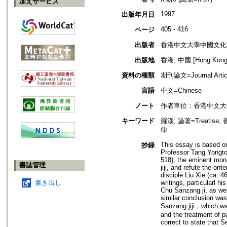
加えサービス
1997
出版年月日
405 - 416
ページ
出版者
香港中文大學中國文化
出版地
香港, 中國 [Hong Kong,
資料の種類
期刊論文=Journal Artic
言語
中文=Chinese
ノート
作者單位：香港中文大
キーワード
羅漢; 論著=Treatise; 
律
This essay is based on
抄録
Professor Tang Yongton
518), the eminent mon
書誌管理
jiji, and refute the o
disciple Liu Xie (ca. 
書き出し
writings, particularl h
Chu Sanzang ji, as well
similar conclusion was
Sanzang jiji，which was
and the treatment of p
correct to state that S