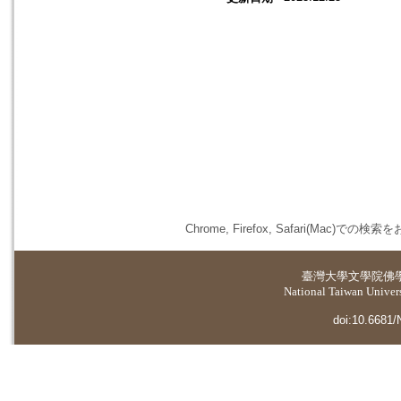
Chrome, Firefox, Safari(
臺灣大學
文學院佛
National Taiwan Universi
doi:10.6681