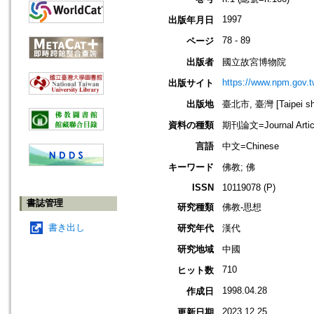
1997
出版年月日
78 - 89
ページ
出版者
國立故宮博物院
https://www.npm.gov.t
出版サイト
出版地
臺北市, 臺灣 [Taipei shi
資料の種類
期刊論文=Journal Artic
言語
中文=Chinese
キーワード
佛教; 佛
ISSN
10119078 (P)
書誌管理
研究種類
佛教-思想
書き出し
研究年代
漢代
研究地域
中國
710
ヒット数
1998.04.28
作成日
2023.12.25
更新日期