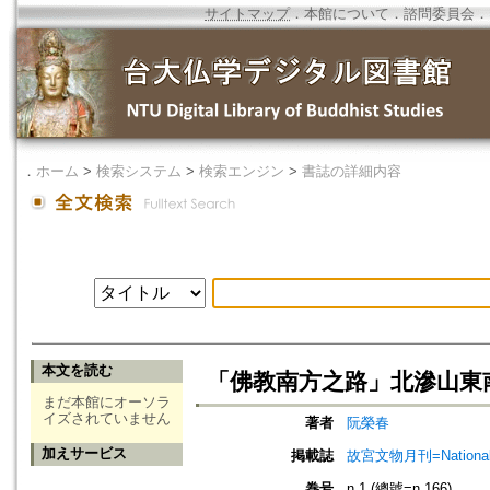
サイトマップ
．
本館について
．
諮問委員会
．
．
ホーム
>
検索システム
>
検索エンジン
>
書誌の詳細内容
本文を読む
「佛教南方之路」北滲山東南
まだ本館にオーソラ
イズされていません
著者
阮榮春
加えサービス
掲載誌
故宮文物月刊=National Pa
巻号
n.1 (總號=n.166)