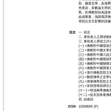
想，魏晉玄學，及儒釋融
色來說，多數論文用於
熟，於佛教部份為讀者
組成要素，強調漢譯佛
尋找出交互影響的證據
目次
一. 前言
二. 東初老人之撰述動
三. 東初老人撰述之評
(一) <佛教對中國儒
(二) <佛教對中國文
(三) <佛教對中國小
(四) <佛教對中國聲韻
(五) <佛教對中國變體
(六) <佛教對中國寶
(七) <漢代佛教思想之
(八) <魏晉佛學之玄學
(九) <僧肇佛學思想
(十) <宋明理學與禪宗
(十一) <明清兩季佛
(十二) <從衣冠來看
四. 結後語
ISSN
1026969X (P)