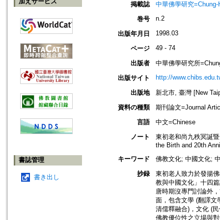
加えサービス
掲載誌
中華佛學研究=Chung-Hwa
n.2
巻号
1998.03
出版年月日
49 - 74
ページ
出版者
中華佛學研究所=Chung-Hwa 
http://www.chibs.edu.t
出版サイト
出版地
新北市, 臺灣 [New Taipei
資料の種類
期刊論文=Journal Artic
言語
中文=Chinese
ノート
東初老和尚九秩冥誕暨圓寂二十週年紀
the Birth and 20th Ann
キーワード
佛教文化; 中國文化; 
書誌管理
抄録
東初老人致力於發揚佛
書き出し
教與中國文化」十四篇
唐時期沒專門討論外，
面，包含文學 (翻譯
清儒釋融合)，文化 (
佛教優位性之立場與對