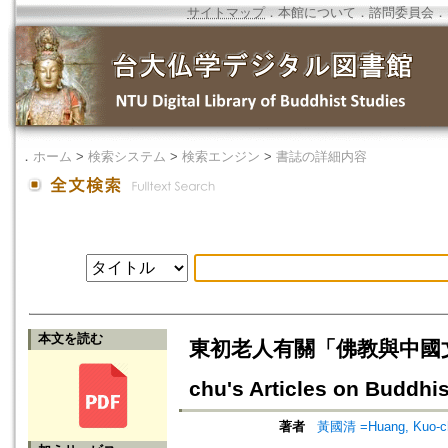
サイトマップ
．
本館について
．
諮問委員会
．
．
ホーム
>
検索システム
>
検索エンジン
>
書誌の詳細内容
本文を読む
東初老人有關「佛教與中國文化」之撰
chu's Articles on Buddhi
著者
黃國清 =Huang, Kuo-c