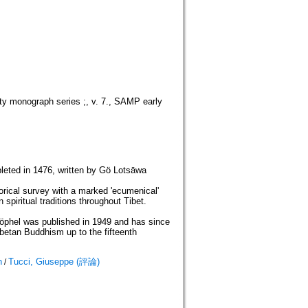
ety monograph series ;, v. 7., SAMP early
mpleted in 1476, written by Gö Lotsāwa
orical survey with a marked 'ecumenical'
spiritual traditions throughout Tibet.
öphel was published in 1949 and has since
betan Buddhism up to the fifteenth
h
Tucci, Giuseppe (評論)
/