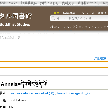
本館について
．
諮問委員会
．
お問い合わせ
．
資料提供
．
著作権について
．
当
｜
書目
｜
仏学著者データベース
｜
当サイ
検索システム
全文コレクション
デジ
．
．
書誌の詳細内容
詳細検索
nnals=དེབ་ཐེར་སྔོན་པོ།
著者
Gos Lo-tsā-ba Gźon-nu-dpal (著)
;
Roerich, George N. (譯)
First Edition
版
1949
月日