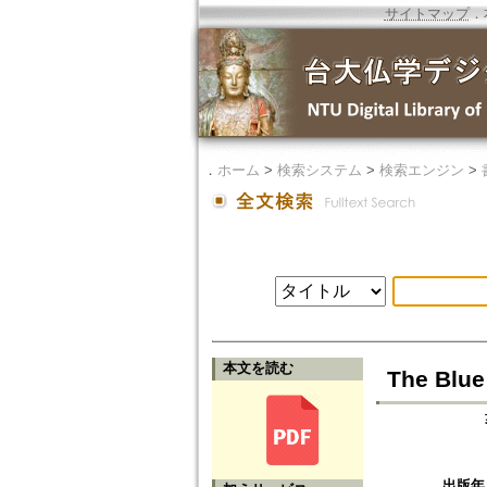
サイトマップ
．
．
ホーム
>
検索システム
>
検索エンジン
>
本文を読む
The Blue A
出版年