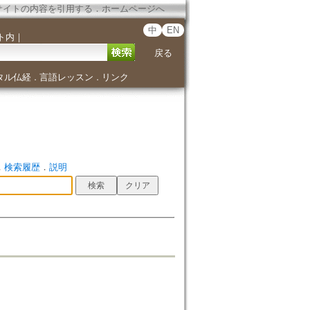
サイトの内容を引用する
．
ホームページへ
中
EN
ト内
｜
戻る
タル仏経
言語レッスン
リンク
．
．
．
検索履歴
．
説明