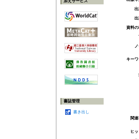
加えサービス
出
出
資料の
ノ
キーワ
書誌管理
書き出し
関連
ヒッ