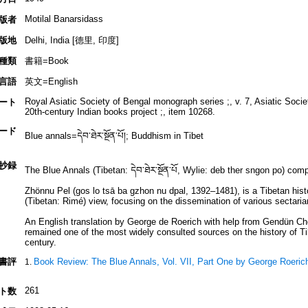
Motilal Banarsidass
版者
版地
Delhi, India [德里, 印度]
種類
書籍=Book
言語
英文=English
Royal Asiatic Society of Bengal monograph series ;, v. 7, Asiatic Soci
ート
20th-century Indian books project ;, item 10268.
ード
Blue annals=དེབ་ཐེར་སྔོན་པོ།; Buddhism in Tibet
抄録
The Blue Annals (Tibetan: དེབ་ཐེར་སྔོན་པོ, Wylie: deb ther sngon po) co
Zhönnu Pel (gos lo tsā ba gzhon nu dpal, 1392–1481), is a Tibetan hist
(Tibetan: Rimé) view, focusing on the dissemination of various sectarian 
An English translation by George de Roerich with help from Gendün Ch
remained one of the most widely consulted sources on the history of Ti
century.
書評
Book Review: The Blue Annals, Vol. VII, Part One by George Roeric
261
ト数