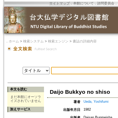
サイトマップ
．
本館について
．
諮問委員会
．
．
ホーム
>
検索システム
>
検索エンジン
>
書誌の詳細内容
本文を読む
Daijo Bukkyo no shiso
まだ本館にオーソラ
イズされていません
Ueda, Yoshifumi
著者
加えサービス
1982
出版年月日
Daisan Bunmeisha
出版者