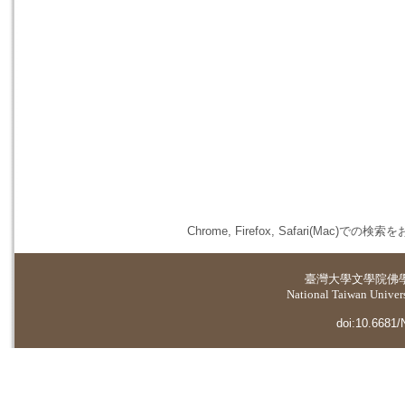
Chrome, Firefox, Safari(
臺灣大學
文學院佛
National Taiwan Universi
doi:10.6681