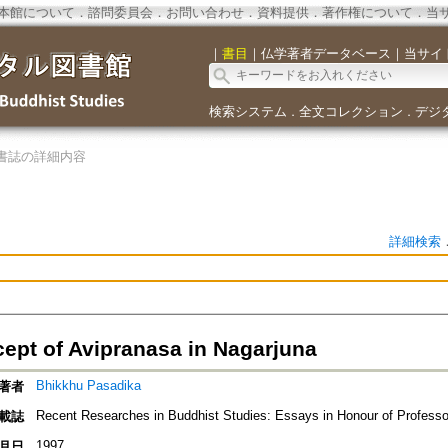
本館について
．
諮問委員会
．
お問い合わせ
．
資料提供
．
著作権について
．
当
｜
書目
｜
仏学著者データベース
｜
当サイ
検索システム
全文コレクション
デジ
．
．
書誌の詳細内容
詳細検索
ept of Avipranasa in Nagarjuna
Bhikkhu Pasadika
著者
Recent Researches in Buddhist Studies: Essays in Honour of Profess
載誌
1997
月日