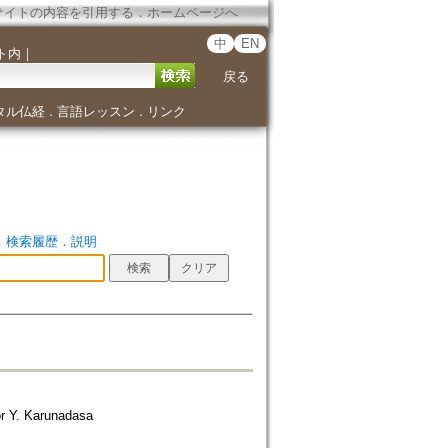
サイトの内容を引用する
．
ホームページへ
中
EN
ト内
｜
戻る
タル仏経
言語レッスン
リンク
．
．
．
検索履歴
．
説明
or Y. Karunadasa