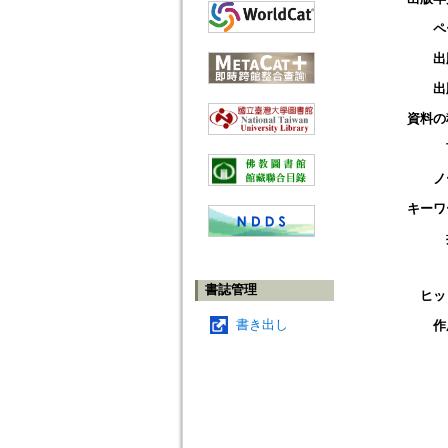
ペ
出
出
資料の
ノ
キーワ
書誌管理
ヒッ
書き出し
作