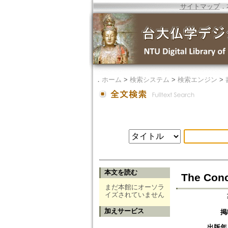
サイトマップ
．
．
ホーム
>
検索システム
>
検索エンジン
>
本文を読む
The Conc
まだ本館にオーソラ
イズされていません
加えサービス
掲
出版年