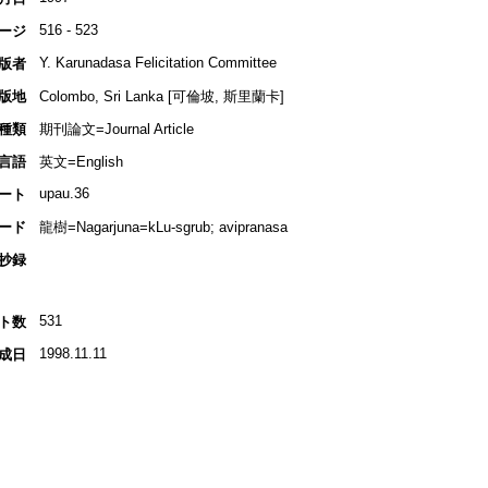
516 - 523
ージ
Y. Karunadasa Felicitation Committee
版者
版地
Colombo, Sri Lanka [可倫坡, 斯里蘭卡]
種類
期刊論文=Journal Article
言語
英文=English
upau.36
ート
ード
龍樹=Nagarjuna=kLu-sgrub; avipranasa
抄録
531
ト数
1998.11.11
成日