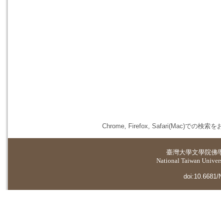
Chrome, Firefox, Safari(
臺灣大學
文學院佛
National Taiwan Universi
doi:10.6681