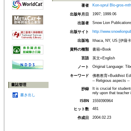
Kon-sprul Blo-gros-mt
著者
1997; 1999.06
出版年月日
Snow Lion Publication
出版者
http://www.snowlionpu
出版サイト
出版地
Ithaca, NY, US [伊
資料の種類
書籍=Book
言語
英文=English
Original Language: Tib
ノート
キーワード
佛教教育=Buddhist Educ
-- Religious aspects --
書誌管理
It is crucial for stud
抄録
rely upon that teacher 
書き出し
ISBN
1559390964
481
ヒット数
2004.02.23
作成日