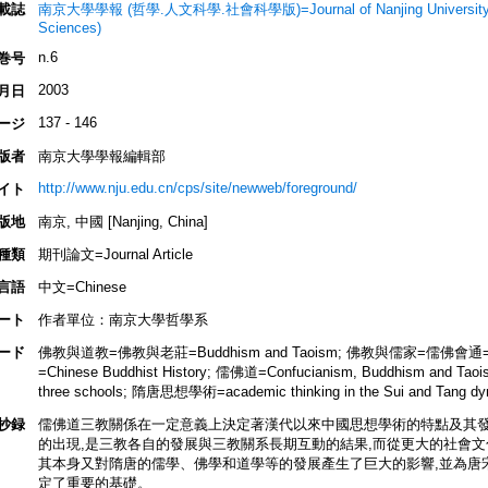
載誌
南京大學學報 (哲學.人文科學.社會科學版)=Journal of Nanjing University (Phi
Sciences)
n.6
巻号
2003
月日
137 - 146
ージ
版者
南京大學學報編輯部
http://www.nju.edu.cn/cps/site/newweb/foreground/
イト
版地
南京, 中國 [Nanjing, China]
種類
期刊論文=Journal Article
言語
中文=Chinese
ート
作者單位：南京大學哲學系
ード
佛教與道教=佛教與老莊=Buddhism and Taoism; 佛教與儒家=儒佛會通=Bud
=Chinese Buddhist History; 儒佛道=Confucianism, Buddhism and Tao
three schools; 隋唐思想學術=academic thinking in the Sui and Tang dy
抄録
儒佛道三教關係在一定意義上決定著漢代以來中國思想學術的特點及其
的出現,是三教各自的發展與三教關系長期互動的結果,而從更大的社會文
其本身又對隋唐的儒學、佛學和道學等的發展產生了巨大的影響,並為唐
定了重要的基礎。