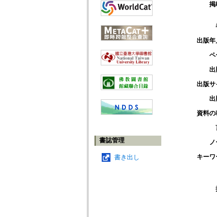
掲
出版年
ペ
出
出版サ
出
資料の
書誌管理
ノ
キーワ
書き出し