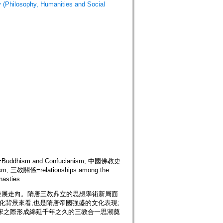
losophy, Humanities and Social
dhism and Confucianism; 中國佛教史
ism; 三教關係=relationships among the
nasties
發展走向。隋唐三教鼎立的思想學術新局面
化背景來看,也是隋唐帝國強盛的文化表現;
宋之際形成綿延千年之久的三教合一思潮奠