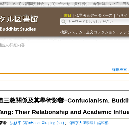
本館について
．
諮問委員会
．
お問い合わせ
．
資料提供
．
著作権について
．
当
｜
書目
｜
仏学著者データベース
｜
当サイ
検索システム
全文コレクション
デジ
．
．
書誌の詳細内容
詳細検索
教關係及其學術影響=Confucianism, Buddhism 
Tang: Their Relationship and Academic Influ
著者
洪修平 (著)=Hong, Xiu-ping (au.)
;
《南京大學學報》編輯部