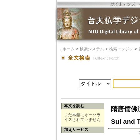
サイトマップ
．
．
ホーム
>
検索システム
>
検索エンジン
>
本文を読む
隋唐儒佛道三
まだ本館にオーソラ
イズされていません
Sui and 
加えサービス