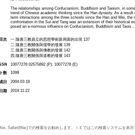
The relationships among Confucianism, Buddhism and Taoism, in some 
trend of Chinese academic thinking since the Han dynasty. As a result 
term interactions among the three schools since the Han and Wei, the ne
confrontation in the Sui and Tang was an extension of their historical evol
posed an e-normous influence on Confucianism, Buddhism and Taois...
目次
一.隨唐三教鼎立的思想學術新局面的出現 137
二.隨唐三教關係與儒學的發展 139
三.隨唐三教關係與佛教的發展 142
四.隨唐三教關係與道教的發展 143
SSN
10077278 02575892 (P); 10077278 (E)
1099
ト数
2004.03.18
成日
2019.11.22
日期
 Firefox, Safari(Mac)での検索をお勧めします。ＩＥではこの検索システムを