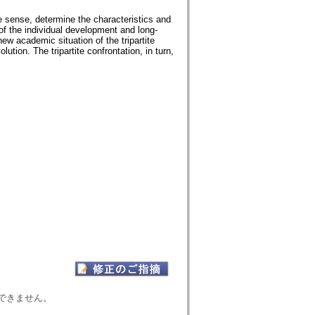
sense, determine the characteristics and
of the individual development and long-
w academic situation of the tripartite
ution. The tripartite confrontation, in turn,
表示できません。