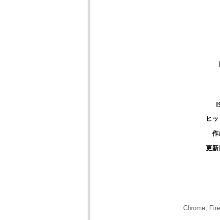
I
ヒッ
作
更新
Chrome,