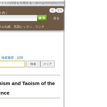
サイトの内容を引用する
．
ホームページへ
中
EN
ト内
｜
戻る
タル仏経
言語レッスン
リンク
．
．
．
検索履歴
．
説明
and Taoism of the
ence