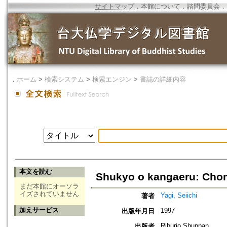
サイトマップ
．
本館について
．
諮問委員会
．
．
ホーム
>
検索システム
>
検索エンジン
>
書誌の詳細内容
本文を読む
Shukyo o kangaeru: Cho
まだ本館にオーソラ
イズされていません
Yagi, Seiichi
著者
加えサービス
1997
出版年月日
Riburio Shuppan
出版者