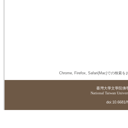
Chrome, Firefox, Safari(
臺灣大學
文學院佛
National Taiwan Universi
doi:10.6681