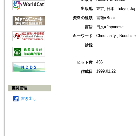
出版地
東京, 日本 [Tokyo, Jap
資料の種類
書籍=Book
言語
日文=Japanese
Christianity.; Buddhis
キーワード
抄録
456
ヒット数
1999.01.22
作成日
書誌管理
書き出し