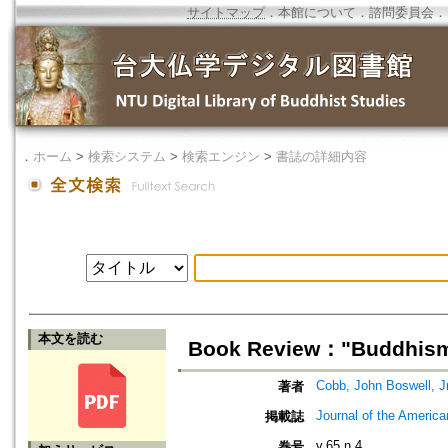
サイトマップ
．
本館について
．
諮問委員会
．
．
ホーム
>
検索システム
>
検索エンジン
>
書誌の詳細内容
本文を読む
Book Review："Buddhism a
Cobb, John Boswell, Jr
著者
Journal of the Americ
掲載誌
v.65 n.4
巻号