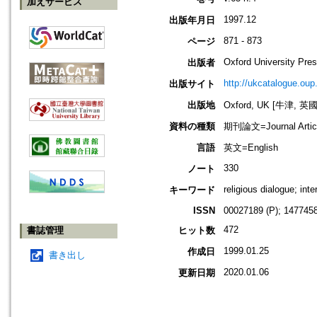
加えサービス
1997.12
出版年月日
871 - 873
ページ
Oxford University Pre
出版者
http://ukcatalogue.oup
出版サイト
出版地
Oxford, UK [牛津, 英國
資料の種類
期刊論文=Journal Artic
言語
英文=English
330
ノート
religious dialogue; inter
キーワード
ISSN
00027189 (P); 1477458
472
書誌管理
ヒット数
1999.01.25
作成日
書き出し
2020.01.06
更新日期