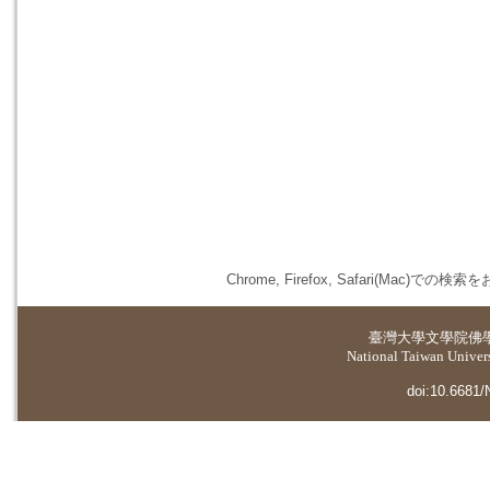
Chrome, Firefox, Safari(
臺灣大學
文學院佛
National Taiwan Universi
doi:10.6681