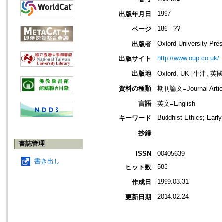
1997
出版年月日
186 - ??
ページ
Oxford University Pre
出版者
http://www.oup.co.uk/
出版サイト
出版地
Oxford, UK [牛津, 英國
資料の種類
期刊論文=Journal Artic
言語
英文=English
Buddhist Ethics; Earl
キーワード
抄録
書誌管理
ISSN
00405639
書き出し
583
ヒット数
1999.03.31
作成日
2014.02.24
更新日期