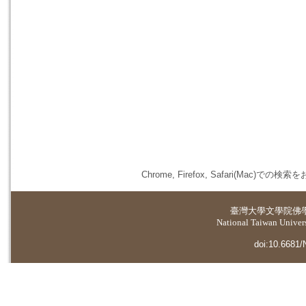
Chrome, Firefox, Safari(
臺灣大學
文學院佛
National Taiwan Universi
doi:10.6681