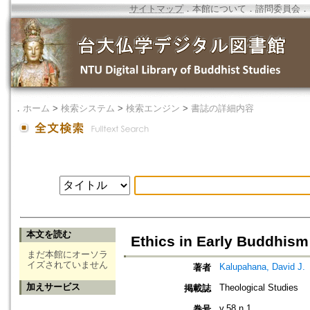
サイトマップ
．
本館について
．
諮問委員会
．
．
ホーム
>
検索システム
>
検索エンジン
>
書誌の詳細内容
本文を読む
Ethics in Early Buddhism
まだ本館にオーソラ
イズされていません
Kalupahana, David J.
著者
加えサービス
Theological Studies
掲載誌
v.58 n.1
巻号