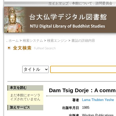
サイトマップ
．
本館について
．
諮問委員会
．
．
ホーム
>
検索システム
>
検索エンジン
>
書誌の詳細内容
本文を読む
Dam Tsig Dorje：A commen
まだ本館にオーソラ
イズされていません
Lama Thubten Yeshe
著者
加えサービス
1985
出版年月日
Wisdom Publications
出版者