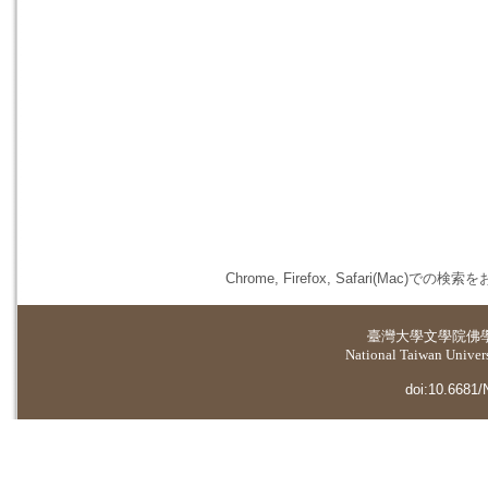
Chrome, Firefox, Safari(
臺灣大學
文學院佛
National Taiwan Universi
doi:10.6681