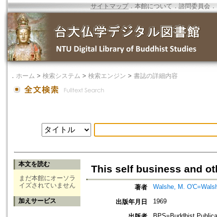
サイトマップ
．
本館について
．
諮問委員会
．
．
ホーム
>
検索システム
>
検索エンジン
>
書誌の詳細内容
本文を読む
This self business and o
まだ本館にオーソラ
イズされていません
Walshe, M. O'C=Walsh
著者
加えサービス
1969
出版年月日
BPS=Buddhist Publica
出版者