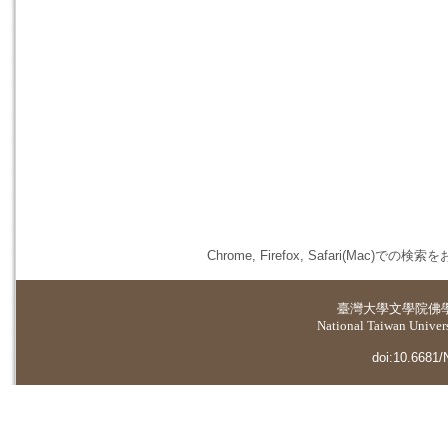
Chrome, Firefox, Safari(
臺灣大學
文學院佛
National Taiwan Universi
doi:10.6681