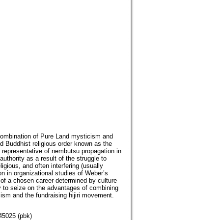
 combination of Pure Land mysticism and
nd Buddhist religious order known as the
g representative of nembutsu propagation in
uthority as a result of the struggle to
gious, and often interfering (usually
on in organizational studies of Weber’s
 of a chosen career determined by culture
ty to seize on the advantages of combining
cism and the fundraising hijiri movement.
45025 (pbk)