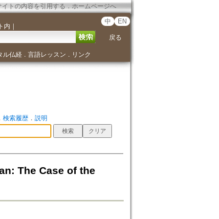
サイトの内容を引用する
．
ホームページへ
中
EN
ト内
｜
戻る
タル仏経
言語レッスン
リンク
．
．
．
検索履歴
．
説明
n: The Case of the