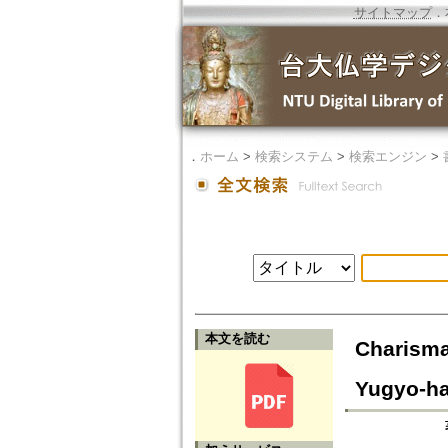
サイトマップ
．
．
ホーム
>
検索システム
>
検索エンジン
>
本文を読む
Charisma
Yugyo-ha