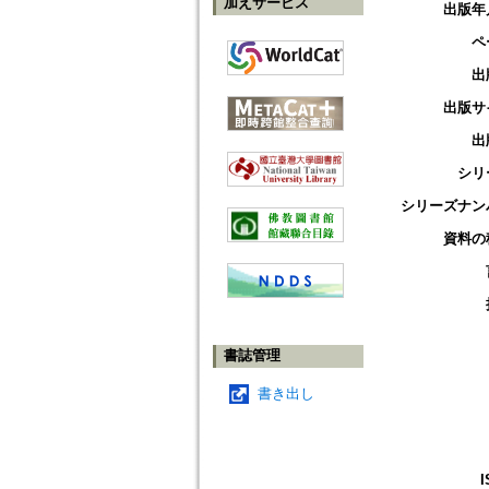
加えサービス
出版年
ペ
出
出版サ
出
シリ
シリーズナン
資料の
書誌管理
書き出し
I