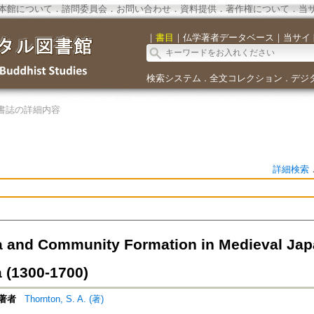
本館について
．
諮問委員会
．
お問い合わせ
．
資料提供
．
著作権について
．
当
｜
書目
｜
仏学著者データベース
｜
当サイ
検索システム
全文コレクション
デジ
．
．
書誌の詳細内容
詳細検索
 and Community Formation in Medieval Japa
 (1300-1700)
著者
Thornton, S. A. (著)