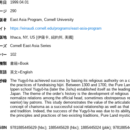
1999.04.01
月日
290
ージ
East Asia Program, Cornell University
版者
https://einaudi.cornell.edu/programs/east-asia-program
イト
版地
Ithaca, NY, US [伊薩卡, 紐約州, 美國]
Cornell East Asia Series
ーズ
102
バー
種類
書籍=Book
言語
英文=English
The Yugyô-ha achieved success by basing its religious authority on a
抄録
the practices of fundraising hijiri. Between 1300 and 1700, the Pure La
Ippen school Yugyô-ha (later the Jishu) established itself as the leadin
Japan. The theme of the order’s history is the development of religious a
normalize relations among the official head, sometimes obstreperous reli
warrior) lay patrons. This study demonstrates the value of the articulati
concept of charisma as a successful social relationship as well as that
and tradition. Indeed, the success of the Yugyô-ha was due to its abili
the principles and practices of two existing traditions, Pure Land mysti
SBN
9781885445629 (hbc); 1885445628 (hbc); 1885445024 (pbk); 97818854