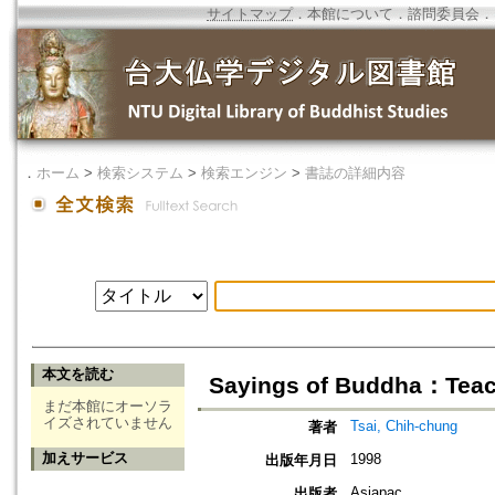
サイトマップ
．
本館について
．
諮問委員会
．
．
ホーム
>
検索システム
>
検索エンジン
>
書誌の詳細内容
本文を読む
Sayings of Buddha：Teachi
まだ本館にオーソラ
イズされていません
Tsai, Chih-chung
著者
加えサービス
1998
出版年月日
Asiapac
出版者