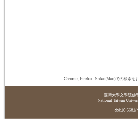
Chrome, Firefox, Safari(
臺灣大學
文學院佛
National Taiwan Universi
doi:10.6681