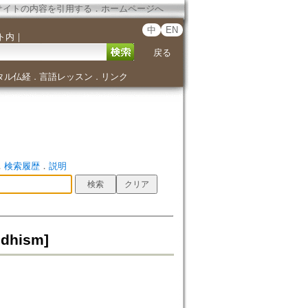
サイトの内容を引用する
．
ホームページへ
中
EN
ト内
｜
戻る
タル仏経
言語レッスン
リンク
．
．
．
検索履歴
．
説明
ddhism]