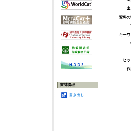
出
資料の
キーワ
ヒッ
作
書誌管理
書き出し