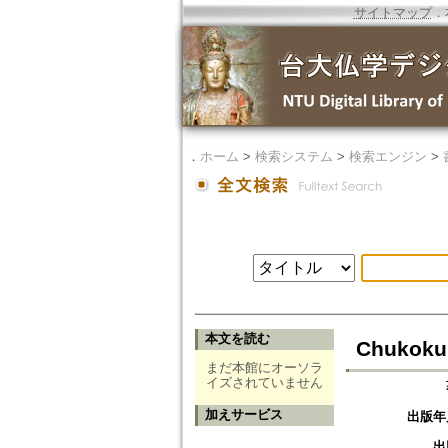
サイトマップ
．
．
ホーム
>
検索システム
>
検索エンジン
>
本文を読む
Chukoku 
まだ本館にオーソラ
イズされていません
加えサービス
出版年
出