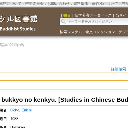
本館について
．
諮問委員会
．
お問い合わせ
．
資料提供
．
著作権について
．
当
｜
書目
｜
仏学著者データベース
｜
当サイ
検索システム
全文コレクション
デジ
．
．
書誌の詳細内容
詳細検索
bukkyo no kenkyu. [Studies in Chinese Bu
Ocho, Enichi
著者
1958
月日
Hozokan
版者