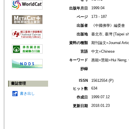
1999.04
出版年月日
173 - 187
ページ
出版者
《中國佛學》編委會
出版地
臺北市, 臺灣 [Taipei shi
資料の種類
期刊論文=Journal Artic
言語
中文=Chinese
キーワード
惠能=慧能=Hui Neng; 佛
抄録
ISSN
15612554 (P)
書誌管理
634
ヒット数
書き出し
1999.07.12
作成日
2018.01.23
更新日期