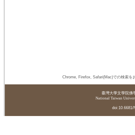
Chrome, Firefox, Safari(
臺灣大學
文學院佛
National Taiwan Universi
doi:10.6681