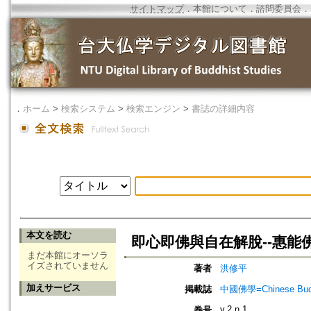
サイトマップ
．
本館について
．
諮問委員会
．
．
ホーム
>
検索システム
>
検索エンジン
>
書誌の詳細内容
本文を読む
即心即佛與自在解脫--惠能
まだ本館にオーソラ
イズされていません
著者
洪修平
加えサービス
掲載誌
中國佛學=Chinese Budd
v.2 n.1
巻号