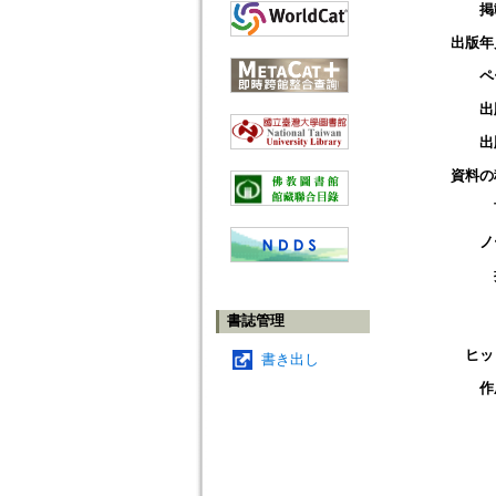
掲
出版年
ペ
出
出
資料の
ノ
書誌管理
ヒッ
書き出し
作