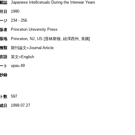
Japanese Intellcetuals During the Interwar Years
載誌
1990
月日
234 - 256
ージ
Princeton University Press
版者
版地
Princeton, NJ, US [普林斯顿, 紐澤西州, 美國]
種類
期刊論文=Journal Article
言語
英文=English
upau.49
ート
抄録
597
ト数
1999.07.27
成日