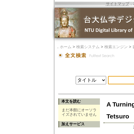
サイトマップ
．
．
ホーム
>
検索システム
>
検索エンジン
>
本文を読む
A Turnin
まだ本館にオーソラ
イズされていません
Tetsuro
加えサービス