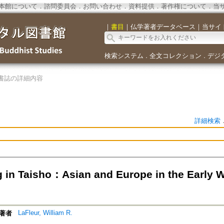
本館について
．
諮問委員会
．
お問い合わせ
．
資料提供
．
著作権について
．
当
｜
書目
｜
仏学著者データベース
｜
当サイ
検索システム
全文コレクション
デジ
．
．
書誌の詳細内容
詳細検索
g in Taisho：Asian and Europe in the Early Wr
LaFleur, William R.
著者