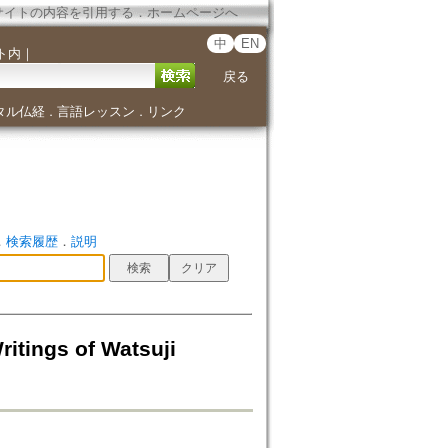
サイトの内容を引用する
．
ホームページへ
中
EN
ト内
｜
戻る
タル仏経
言語レッスン
リンク
．
．
．
検索履歴
．
説明
itings of Watsuji