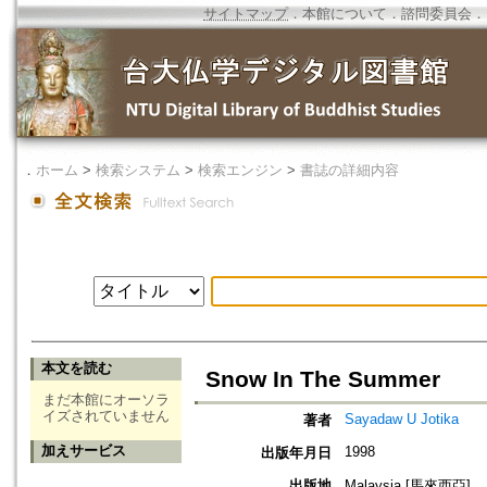
サイトマップ
．
本館について
．
諮問委員会
．
．
ホーム
>
検索システム
>
検索エンジン
>
書誌の詳細内容
本文を読む
Snow In The Summer
まだ本館にオーソラ
イズされていません
Sayadaw U Jotika
著者
加えサービス
1998
出版年月日
出版地
Malaysia [馬來西亞]