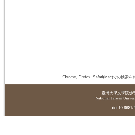
Chrome, Firefox, Safari(
臺灣大學
文學院佛
National Taiwan Universi
doi:10.6681