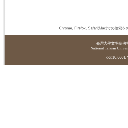
Chrome, Firefox, Safari(
臺灣大學
文學院佛
National Taiwan Universi
doi:10.6681