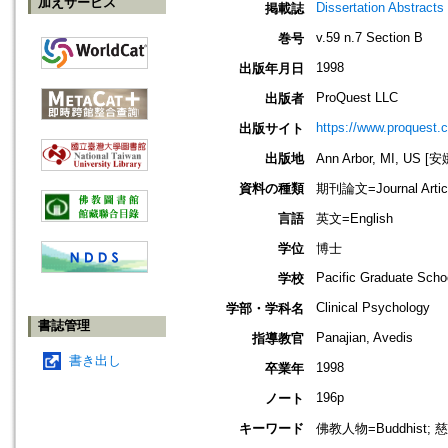
加えサービス
Dissertation Abstracts 
掲載誌
v.59 n.7 Section B
巻号
1998
出版年月日
ProQuest LLC
出版者
https://www.proquest.
出版サイト
出版地
Ann Arbor, MI, US
資料の種類
期刊論文=Journal Artic
言語
英文=English
学位
博士
Pacific Graduate Scho
学校
Clinical Psychology
学部・学科名
書誌管理
Panajian, Avedis
指導教官
書き出し
1998
卒業年
196p
ノート
キーワード
佛教人物=Buddhist; 慈悲心