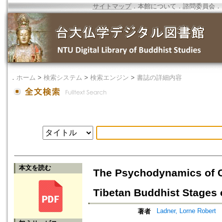
サイトマップ
．
本館について
．
諮問委員会
．
．
ホーム
>
検索システム
>
検索エンジン
>
書誌の詳細内容
本文を読む
The Psychodynamics of C
Tibetan Buddhist Stages o
Ladner, Lorne Robert
著者