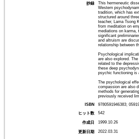
This hermeneutic disse
抄録
Western psychodynamic 
tradition, which has e
structured around thre
teacher, Lama Tsong Kh
from meditation on em
mediations on karma, t
significant preliminar
and altruism are discu
relationship between 
Psychological implicat
are also explored. The
related to the depress
these deep psychodynam
psychic functioning is
The psychological effe
compassion are also di
methods for generating
previously received lim
ISBN
9780591946383; 0591
542
ヒット数
1999.10.26
作成日
2022.03.31
更新日期