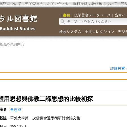
本館について
．
諮問委員会
．
お問い合わせ
．
資料提供
．
著作権について
．
当
｜
書目
｜
仏学著者データベース
｜
当サイ
検索システム
全文コレクション
デジ
．
．
書誌の詳細内容
詳細検索
體用思想與佛教二諦思想的比較初探
著者
曹志成
載誌
華梵大學第一次儒佛會通學術研討會論文集
1997.12.15
月日