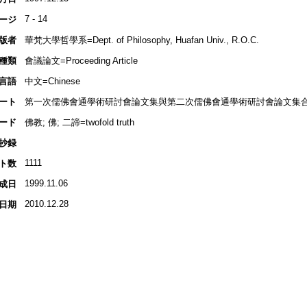
7 - 14
ージ
版者
華梵大學哲學系=Dept. of Philosophy, Huafan Univ., R.O.C.
種類
會議論文=Proceeding Article
言語
中文=Chinese
ート
第一次儒佛會通學術研討會論文集與第二次儒佛會通學術研討會論文集
ード
佛教; 佛; 二諦=twofold truth
抄録
1111
ト数
1999.11.06
成日
2010.12.28
日期