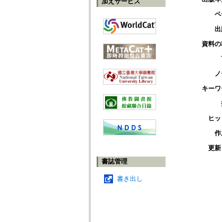
加えサービス
ペ
出
資料の
ノ
キーワ
ヒッ
作
更新
書誌管理
書き出し