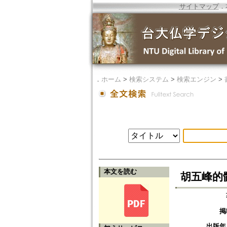
サイトマップ
．
．
ホーム
>
検索システム
>
検索エンジン
>
本文を読む
胡五峰的
掲
出版年