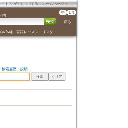
サイトの内容を引用する
．
ホームページへ
中
EN
ト内
｜
戻る
タル仏経
言語レッスン
リンク
．
．
．
検索履歴
．
説明