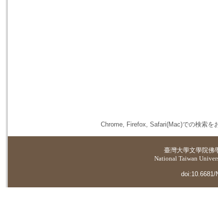
Chrome, Firefox, Safari(
臺灣大學
文學院佛
National Taiwan Universi
doi:10.6681