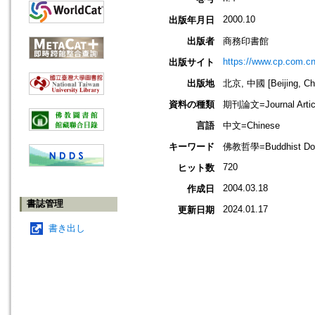
2000.10
出版年月日
出版者
商務印書館
https://www.cp.com.cn
出版サイト
出版地
北京, 中國 [Beijing, Ch
資料の種類
期刊論文=Journal Artic
言語
中文=Chinese
キーワード
佛教哲學=Buddhist Doc
720
ヒット数
2004.03.18
作成日
書誌管理
2024.01.17
更新日期
書き出し