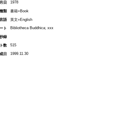
1978
月日
種類
書籍=Book
言語
英文=English
Bibliotheca Buddhica; xxx
ート
抄録
515
ト数
1999.11.30
成日