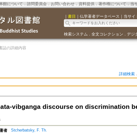
本館について
．
諮問委員会
．
お問い合わせ
．
資料提供
．
著作権について
．
当
｜
書目
｜
仏学著者データベース
｜
当サイ
検索システム
全文コレクション
デジ
．
．
書誌の詳細内容
詳細検索
ta-vibganga discourse on discrimination b
s
Stcherbatsky, F. Th.
著者