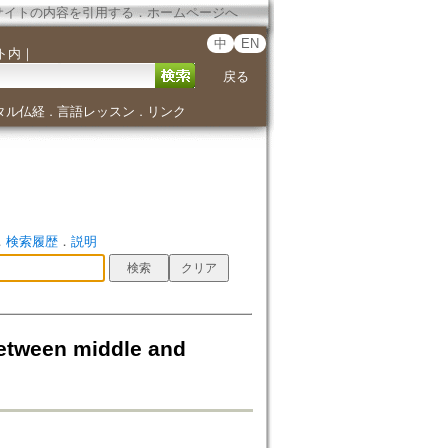
サイトの内容を引用する
．
ホームページへ
中
EN
ト内
｜
戻る
タル仏経
言語レッスン
リンク
．
．
．
検索履歴
．
説明
etween middle and