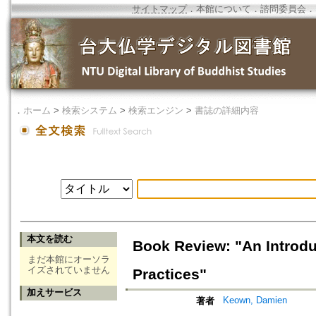
サイトマップ
．
本館について
．
諮問委員会
．
．
ホーム
>
検索システム
>
検索エンジン
>
書誌の詳細内容
本文を読む
Book Review: "An Introdu
まだ本館にオーソラ
イズされていません
Practices"
加えサービス
Keown, Damien
著者