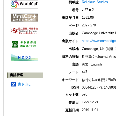
Religious Studies
掲載誌
v.27 n.2
巻号
1991.06
出版年月日
269 - 270
ページ
Cambridge University 
出版者
https://www.cambridge
出版サイト
出版地
Cambridge, UK [劍橋,
資料の種類
期刊論文=Journal Artic
言語
英文=English
447
ノート
書誌管理
キーワード
修行方法=修行法門=Prac
書き出し
ISSN
00344125 (P); 146990
578
ヒット数
1999.12.21
作成日
2019.11.01
更新日期