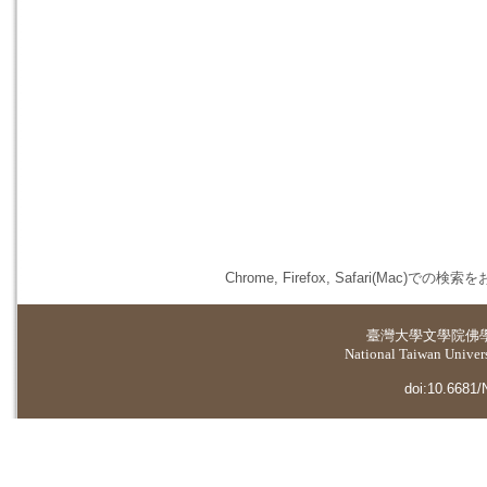
Chrome, Firefox, Safari(
臺灣大學
文學院佛
National Taiwan Universi
doi:10.6681